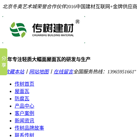
北京冬奥艺术城荣誉合作伙伴
2016中国建材互联网+金牌供应
10年专注轻质大幅面屋面瓦的研发与生产
收藏本站
丨
网站地图
丨
在线留言
全国服务热线：
13965951661
传树首页
屋面瓦
防腐瓦
产品中心
客户案例
新闻资讯
传树品牌故事
联系传树