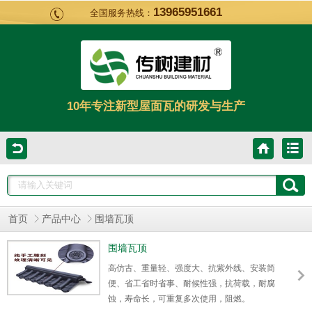
13965951661
全国服务热线：
10年专注新型屋面瓦的研发与生产
首页
产品中心
围墙瓦顶
围墙瓦顶
高仿古、重量轻、强度大、抗紫外线、安装简
便、省工省时省事、耐候性强，抗荷载，耐腐
蚀，寿命长，可重复多次使用，阻燃。