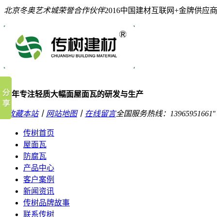
北京冬奥艺术城荣誉合作伙伴
2016中国建材互联网+金牌供应
10年专注轻质大幅面屋面瓦的研发与生产
收藏本站
丨
网站地图
丨
在线留言
全国服务热线：
13965951661
传树首页
屋面瓦
防腐瓦
产品中心
客户案例
新闻资讯
传树品牌故事
联系传树