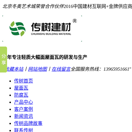
北京冬奥艺术城荣誉合作伙伴
2016中国建材互联网+金牌供应
10年专注轻质大幅面屋面瓦的研发与生产
收藏本站
丨
网站地图
丨
在线留言
全国服务热线：
13965951661
传树首页
屋面瓦
防腐瓦
产品中心
客户案例
新闻资讯
传树品牌故事
联系传树