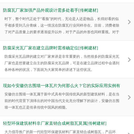
行转变，设计创新既是满足市场的需求，是品牌特色和个性的一种表达，
也是厂家生存所需的重要能力。
防腐瓦厂家加强产品外观设计需多处着手[传树建材]
时下，整个时代正处于“看脸”的时代，无论是人还是物品，长得好看的似
乎都多受到几分青睐，这一情况在防腐瓦行业同样存在。目前，消费者除
了对产品质量上的要求逐渐提升以外，对于产品的外形也同样重视。对于
防腐瓦厂家来说，加强防腐瓦产品外观设计，同样也影响着消费者的购
买。
防腐采光瓦厂家在建立品牌时需准确定位[传树建材]
防腐采光瓦品牌的建立对厂家来讲是非常重要的，当然很多的防腐采光瓦
厂家也是想要建立自主的防腐采光瓦品牌，可是在建立品牌过程中会遇到
各种各种的状况，下面就为大家简单的讲述下这些状况。
现如今安徽仿古围墙一体瓦片为何那么火？它的实际应用实例有
何玄机？
安徽仿古围墙一体瓦属于新中式具有中国传统风的新型建筑材料，是在当
前的时代背景下演绎出的对中国当代文化充分理解下的设计，安徽仿古围
墙一体瓦也正是传承传统中国风的精髓。
轻型环保建筑材料非厂家直销合成树脂瓦莫属[传树建材]
大力倡导推广的新一代轻型环保建筑材料厂家直销合成树脂瓦，产品环