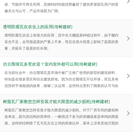
保、节能并可再生利用，其独特的性能优势赢得了建筑界屋面瓦用户的普
遍关注与认可，产品市场甚为广阔。
透明防腐瓦在农业上的应用[传树建材]
透明防腐瓦农业上有很大的应用，其中在大棚蔬菜种植过程中，由于棚内
采光不足，会导致蔬菜的产量上不来，而且在很大程度上影响了蔬菜的质
量，并延长了蔬菜的生长期。
仿古围墙瓦多受欢迎？室内室外都可以用[传树建材]
在当前社会中，仿古围墙瓦是市场中被广泛推广使用的新型的建筑材料，
特别是在很多景区和仿古建筑群地。因为仿古围墙瓦不仅环保，而且具有
优异的节省能源的效果，能够二次运用，这些特点受到了顾客的认可与欢
迎，在建材市场上也是十分有竞争力。
树脂瓦厂家教您怎样安装才能大限度的减少损耗[传树建材]
树脂瓦厂家教您怎样安装才能大限度的减少损耗。对于厂房车间的建筑构
造来说，因为其结构的简单性，一般情况下多为拱形棚或者是单纯的两面
坡。这样的结构除了瓦与瓦左右之间的搭接以外，基本上没有其他方面的
损耗。