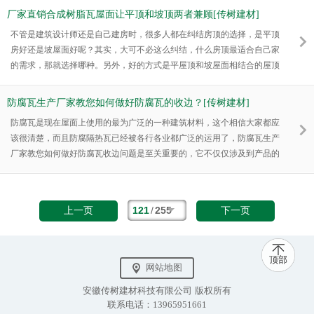
厂家直销合成树脂瓦屋面让平顶和坡顶两者兼顾[传树建材]
不管是建筑设计师还是自己建房时，很多人都在纠结房顶的选择，是平顶
房好还是坡屋面好呢？其实，大可不必这么纠结，什么房顶最适合自己家
的需求，那就选择哪种。另外，好的方式是平屋顶和坡屋面相结合的屋顶
形式，厂家直销合成树脂瓦就可以满足你这种要求。
防腐瓦生产厂家教您如何做好防腐瓦的收边？[传树建材]
防腐瓦是现在屋面上使用的最为广泛的一种建筑材料，这个相信大家都应
该很清楚，而且防腐隔热瓦已经被各行各业都广泛的运用了，防腐瓦生产
厂家教您如何做好防腐瓦收边问题是至关重要的，它不仅仅涉及到产品的
一个美观度，而且收边不好严重会影响屋面板得一个使用情况。比如屋内
漏雨和屋内下雨就感觉潮湿。这个于防腐瓦得收边都存在的很大的关系。
121
/
255
上一页
下一页
顶部
网站地图
安徽传树建材科技有限公司 版权所有
联系电话：13965951661