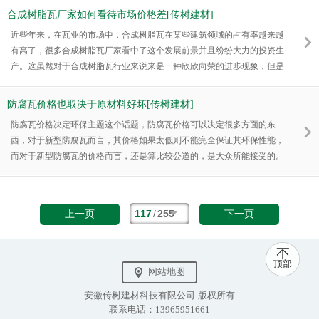
合成树脂瓦厂家如何看待市场价格差[传树建材]
近些年来，在瓦业的市场中，合成树脂瓦在某些建筑领域的占有率越来越
有高了，很多合成树脂瓦厂家看中了这个发展前景并且纷纷大力的投资生
产。这虽然对于合成树脂瓦行业来说来是一种欣欣向荣的进步现象，但是
随着市场的饱和，也渐渐的暴露出了隐藏的弊端那就是合成树脂瓦价格的
差异。将如何来看待这一问题，现在就由合成树脂瓦厂家的专家来为大家
防腐瓦价格也取决于原材料好坏[传树建材]
分析一下：
防腐瓦价格决定环保主题这个话题，防腐瓦价格可以决定很多方面的东
西，对于新型防腐瓦而言，其价格如果太低则不能完全保证其环保性能，
而对于新型防腐瓦的价格而言，还是算比较公道的，是大众所能接受的。
117
/
255
上一页
下一页
顶部
网站地图
安徽传树建材科技有限公司 版权所有
联系电话：13965951661