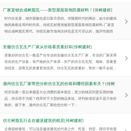
自己的繁华时代。农村建设、农村装修需求上涨，安徽合成树脂瓦厂家见
机也来抢占新地盘。
厂家直销合成树脂瓦——新型屋面装饰防腐材料！[传树建材]
时代在发展，城市面貌也是日新月异的。伴随着时代的脚步，如今的建筑
物风格都走简约时尚风，传统瓦材逐渐被新型屋面装饰防腐材料-厂家直
销合成树脂瓦替代。传统瓦被市场淘汰掉也是无可否认的，抛开性能而
言，传统瓦单单是运输及铺装都不够便捷，而且传统瓦因为原材料的关
系，耐候性差，使用寿命短，所以渐渐被市场所唾弃。
安徽仿古瓦生产厂家从价格看质量好坏[传树建材]
质量好的仿古瓦一般是产自专业的安徽仿古瓦生产厂家，专业的厂家采用
优良的生产设备，有严格的生产体系，所产的仿古瓦瓦型、规格、质量更
加优良，沥青瓦的质量更加优异。仿古瓦瓦的质量好，售价一般不会低，
所以如果收到厂家给出的仿古瓦的价格特别低的话，需要谨慎考虑，以防
有诈。
滁州仿古瓦厂家带您分析仿古瓦的价格和哪些因素有关？[传树
建材]
经济实惠一直以来都是大众消费的基本观念，更少的钱买到更实用的物
品，何乐而不为呢？然而对于大型的物品来说，评判标准应该不是只有价
格的。接下来，滁州仿古瓦厂家给您分析一下：
仿古树脂瓦行走在徽派建筑的精灵[传树建材]
古典园林建筑，可以说是徽派建筑的代表之作，民居、祠堂、牌坊等有着