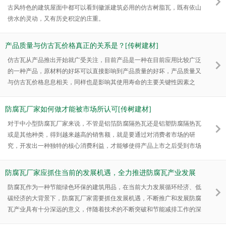
古风特色的建筑屋面中都可以看到徽派建筑必用的仿古树脂瓦，既有依山
傍水的灵动，又有历史积淀的庄重。
产品质量与仿古瓦价格真正的关系是？[传树建材]
仿古瓦从产品推出开始就广受关注，目前产品是一种在目前应用比较广泛
的一种产品，原材料的好坏可以直接影响到产品质量的好坏，产品质量又
与仿古瓦价格息息相关，同样也是影响其使用寿命的主要关键性因素之
一。
防腐瓦厂家如何做才能被市场所认可[传树建材]
对于中小型防腐瓦厂家来说，不管是铝箔防腐隔热瓦还是铝塑防腐隔热瓦
或是其他种类，得到越来越高的销售额，就是要通过对消费者市场的研
究，开发出一种独特的核心消费利益，才能够使得产品上市之后受到市场
的认可。
防腐瓦厂家应抓住当前的发展机遇，全力推进防腐瓦产业发展
[传树建材]
防腐瓦作为一种节能绿色环保的建筑用品，在当前大力发展循环经济、低
碳经济的大背景下，防腐瓦厂家需要抓住发展机遇，不断推广和发展防腐
瓦产业具有十分深远的意义，伴随着技术的不断突破和节能减排工作的深
入推进，防腐瓦行业的未来市场十分广阔。