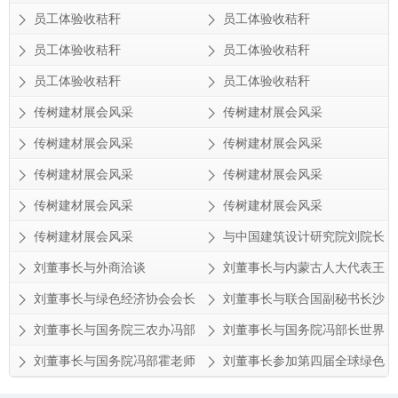
员工体验收秸秆
员工体验收秸秆
员工体验收秸秆
员工体验收秸秆
员工体验收秸秆
员工体验收秸秆
传树建材展会风采
传树建材展会风采
传树建材展会风采
传树建材展会风采
传树建材展会风采
传树建材展会风采
传树建材展会风采
传树建材展会风采
传树建材展会风采
与中国建筑设计研究院刘院长
合影
刘董事长与外商洽谈
刘董事长与内蒙古人大代表王
局长合影
刘董事长与绿色经济协会会长
刘董事长与联合国副秘书长沙
邓继海合影
祖康合影
刘董事长与国务院三农办冯部
刘董事长与国务院冯部长世界
长合影
和平基金会世界低碳环保联盟
刘董事长与国务院冯部霍老师
刘董事长参加第四届全球绿色
总会主席李隆基合影
经济财富论坛