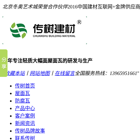
北京冬奥艺术城荣誉合作伙伴
2016中国建材互联网+金牌供应
10年专注轻质大幅面屋面瓦的研发与生产
收藏本站
丨
网站地图
丨
在线留言
全国服务热线：
13965951661
传树首页
屋面瓦
防腐瓦
产品中心
客户案例
新闻资讯
传树品牌故事
联系传树