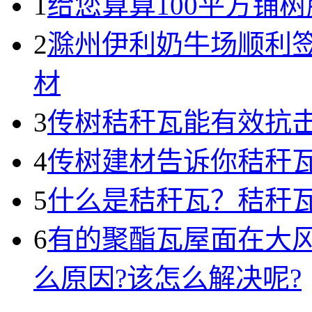
1
给您算算100平方铺树
2
滁州伊利奶牛场顺利
材
3
传树秸秆瓦能有效抗
4
传树建材告诉你秸秆瓦
5
什么是秸秆瓦？秸秆
6
有的聚酯瓦屋面在大
么原因?该怎么解决呢?