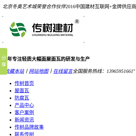
北京冬奥艺术城荣誉合作伙伴
2016中国建材互联网+金牌供应
10年专注轻质大幅面屋面瓦的研发与生产
收藏本站
丨
网站地图
丨
在线留言
全国服务热线：
13965951661
传树首页
屋面瓦
防腐瓦
产品中心
客户案例
新闻资讯
传树品牌故事
联系传树