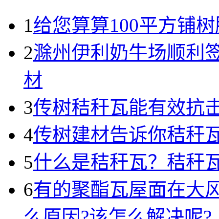
1
给您算算100平方铺树
2
滁州伊利奶牛场顺利
材
3
传树秸秆瓦能有效抗
4
传树建材告诉你秸秆瓦
5
什么是秸秆瓦？秸秆
6
有的聚酯瓦屋面在大
么原因?该怎么解决呢?