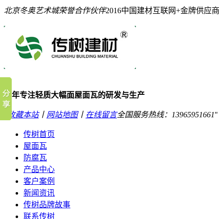
北京冬奥艺术城荣誉合作伙伴
2016中国建材互联网+金牌供应
10年专注轻质大幅面屋面瓦的研发与生产
收藏本站
丨
网站地图
丨
在线留言
全国服务热线：
13965951661
传树首页
屋面瓦
防腐瓦
产品中心
客户案例
新闻资讯
传树品牌故事
联系传树