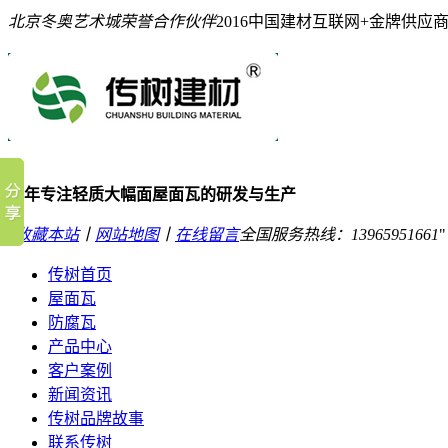
北京冬奥艺术城荣誉合作伙伴
2016中国建材互联网+金牌供应
10年专注轻质大幅面屋面瓦的研发与生产
收藏本站
丨
网站地图
丨
在线留言
全国服务热线：
13965951661
传树首页
屋面瓦
防腐瓦
产品中心
客户案例
新闻资讯
传树品牌故事
联系传树