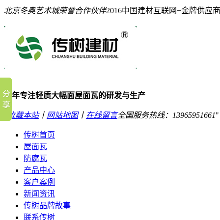
北京冬奥艺术城荣誉合作伙伴
2016中国建材互联网+金牌供应
10年专注轻质大幅面屋面瓦的研发与生产
收藏本站
丨
网站地图
丨
在线留言
全国服务热线：
13965951661
传树首页
屋面瓦
防腐瓦
产品中心
客户案例
新闻资讯
传树品牌故事
联系传树