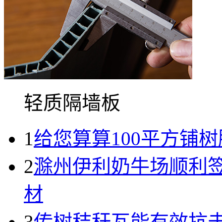
轻质隔墙板
1
给您算算100平方铺树
2
滁州伊利奶牛场顺利
材
3
传树秸秆瓦能有效抗