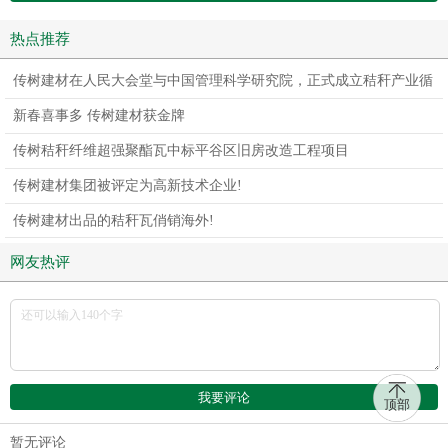
热点推荐
传树建材在人民大会堂与中国管理科学研究院，正式成立秸秆产业循
环利用委员会
新春喜事多 传树建材获金牌
传树秸秆纤维超强聚酯瓦中标平谷区旧房改造工程项目
传树建材集团被评定为高新技术企业!
传树建材出品的秸秆瓦俏销海外!
网友热评
顶部
暂无评论